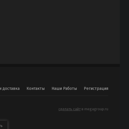
и доставка
Контакты
Наши Работы
Регистрация
сделать сайт
в megagroup.ru
ть