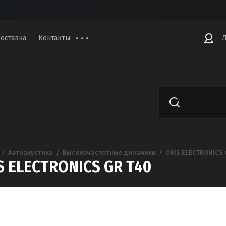
доставка
Контакты
Л
  /  
Автоакустика
  /  
Высокочастотные динамики
  /  
ORIS ELECTRONICS 
S ELECTRONICS GR T40